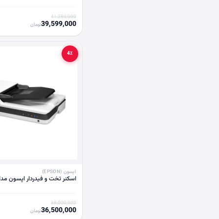
41,280,000
39,599,000
تومان
4٪
اپسون (EPSON)
اسکنر تخت و فیدردار اپسون مدل -1630
38,000,000
36,500,000
تومان