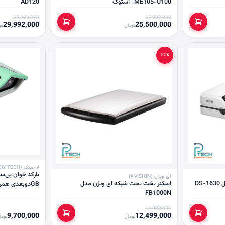
ME105-U100 | استوک
AD120
35,000,000
27,000,000
29,992,000
25,500,000
تومان
تو
11٪
لاجیتک (LOGITECH)
ای ویژن (AVISION)
DS
اسکنر تخت تحت شبکه ای ویژن مدل
GBدو‌بعدی همراه با پایه(استوک)
FB1000N
14,000,000
9,700,000
12,499,000
تومان
توما