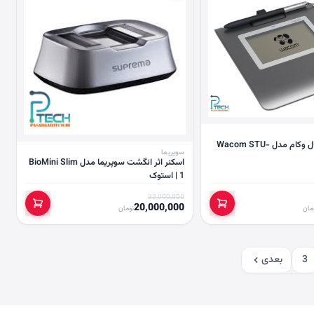
پدامضای دیجیتال وکام مدل Wacom STU-
سوپریما
اسکنر اثر انگشت سوپریما مدل BioMini Slim
1 | استوک
22,000,000
20,000,000
مان
تومان
3
بعدی