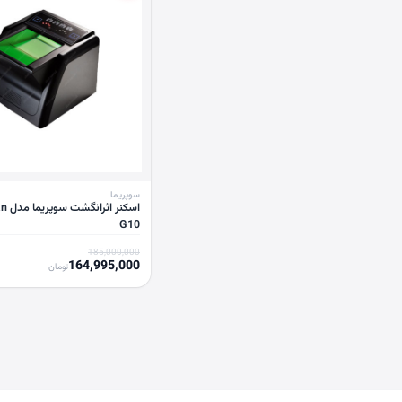
سوپریما
اسکنر 
G10
185,000,000
164,995,000
تومان