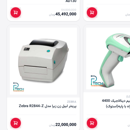
AD130
54,500,000
45,492,000
مان
تومان
بارکد خوان بی‌سیم دیتالاجیک 4400
ZEBRA
پرینتر لیبل زن زبرا مدل Zebra R2844-Z
22,000,000
ن
تومان