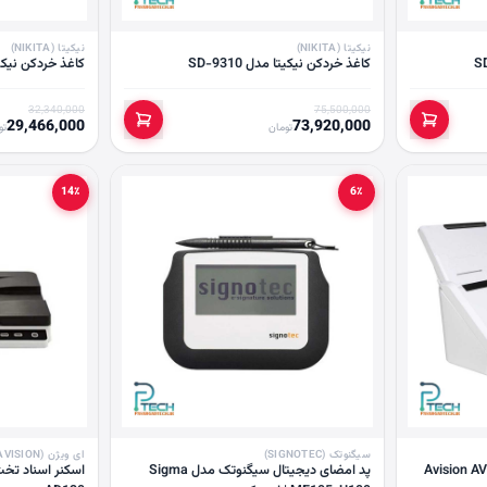
نیکیتا (NIKITA)
نیکیتا (NIKITA)
کاغذ خردکن نیکیتا مدل SD-9310
کاغذ خردکن نیکیتا مد
32,340,000
75,500,000
29,466,000
73,920,000
تومان
تو
14٪
6٪
سیگنوتک (SIGNOTEC)
ای ویژن (AVISION)
پد امضای دیجیتال سیگنوتک مدل Sigma
اسکنر اسناد تخت