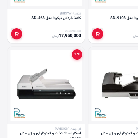
نیکیتا (NIKITA)
ل SD-9108
کاغذ خردکن نیکیتا مدل SD-468
20,328,000
17,950,000
مان
تومان
17٪
ای ویژن (AVISION)
 و فیدردار ای ویژن مدل
اسکنر اسناد تخت و فیدردار ای ویژن مدل