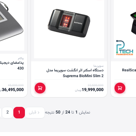
وکام
سوپریما
430
اثرانگشت سوپریما مدل RealScan
دستگاه اسکنر اثر انگشت سوپریما مدل
Suprema BioMini Slim 2
45,000,000
22,500,000
36,495,000
19,999,000
تومان
تو
نمایش
1
تا
24
از
50
نتیجه
قبلی
1
2