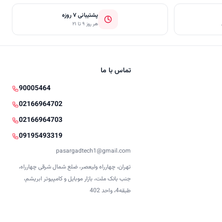
پشتیبانی ۷ روزه
هر روز ۹ تا ۲۱
تماس با ما
90005464
02166964702
02166964703
09195493319
pasargadtech1@gmail.com
تهران، چهارراه ولیعصر، ضلع شمال شرقی چهارراه،
جنب بانک ملت، بازار موبایل و کامپیوتر ابریشم،
طبقه4، واحد 402