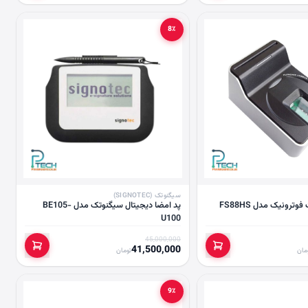
8٪
سیگنوتک (SIGNOTEC)
وترونیک مدل FS88HS
پد امضا دیجیتال سیگنوتک مدل BE105-
U100
45,000,000
41,500,000
مان
تومان
9٪