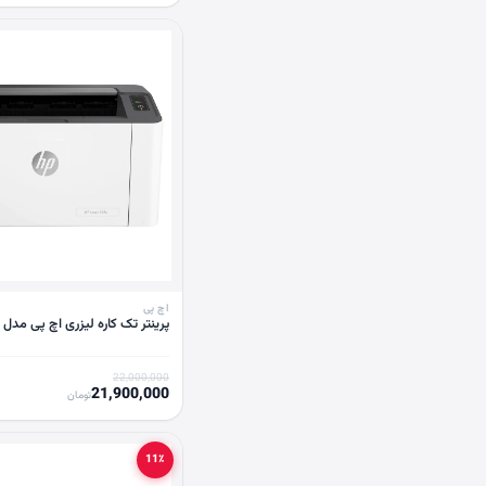
اچ پی
پرینتر تک کاره لیزری اچ پی مدل 107a
22,000,000
21,900,000
تومان
11٪