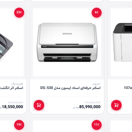
23٪
6٪
اپسون
فوترونیک
اسکنر حرفه‌ای اسناد اپسون مدل DS-530
اسکنر اثر انگشت ف
24,000,000
91,000,000
18,550,000
85,990,000
تومان
تو
19٪
11٪