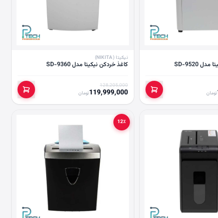
نیکیتا (NIKITA)
ل SD-9520
کاغذ خردکن نیکیتا مدل SD-9360
128,205,000
119,999,000
تومان
تومان
12٪