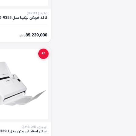
نیکیتا (NIKITA)
کاغذ خردکن نیکیتا مدل SD-9355
85,239,000
تومان
4٪
ای ویژن (AVISION)
اسکنر اسناد ای ویژن مدل Avision AV332U