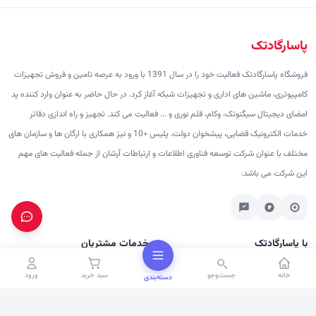
پاسارگادتک
فروشگاه پاسارگادتک فعالیت خود را در سال 1391 با ورود به عرصه تامین و فروش تجهیزات
کامپیوتری، ماشین های اداری و تجهیزات شبکه آغاز کرد. در حال حاضر به عنوان وارد کننده پد
امضای دیجیتال سیگنوتک، وکام، قلم نوری و ... فعالیت می کند. تجهیز و راه اندازی دفاتر
خدمات الکترونیک قضایی، پیشخوان دولت، پلیس +10 و نیز همکاری با ارگان ها و سازمان های
مختلف با عنوان شرکت توسعه فناوری اطلاعات و ارتباطات آرشان از جمله فعالیت های مهم
این شرکت می باشد.
با پاسارگادتک
خدمات مشتریان
درباره ما
پرسش‌های متداول
خانه
جست‌وجو
سبد خرید
ورود
دسته‌بندی
تماس با ما
شرایط ارسال
برندها
رویه بازگشت کالا