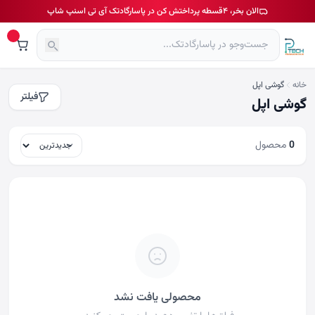
الان بخر، ۴قسطه پرداختش کن در پاسارگادتک آی تی اسنپ شاپ
خانه
گوشی اپل
فیلتر
گوشی اپل
0
محصول
محصولی یافت نشد