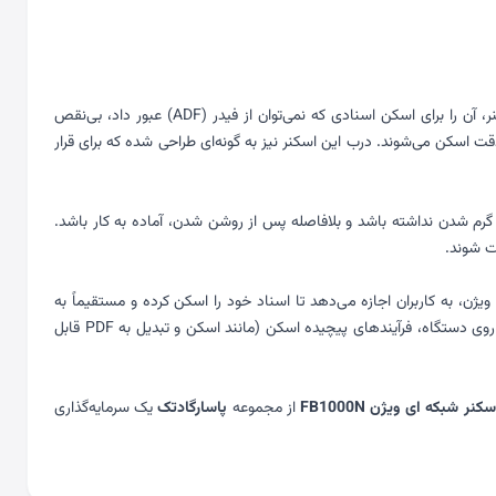
علیرغم اضافه شدن ماژول شبکه، ای ویژن FB1000N همچنان ضخامت بسیار کم (حدود 45 میلی‌متر) و وزن سبکی دارد. طراحی تخت (Flatbed) این اسکنر، آن را برای اسکن اسنادی که نمی‌توان از فیدر (ADF) عبور داد، بی‌نقص
قت اسکن می‌شوند. درب این اسکنر نیز به گونه‌ای طراحی شده که برای قرار
د اسکنر نیازی به زمان گرم شدن نداشته باشد و بلافاصله پس از روشن شدن، آماده به کار باشد.
ریت اسناد و ابزارهای اختصاصی شبکه ای ویژن، به کاربران اجازه می‌دهد تا اسناد خود را اسکن کرده و مستقیماً به
پوشه‌های اشتراکی در شبکه (SMB/FTP) یا ایمیل ارسال کنند. همچنین با استفاده از قابلیت Button Manager، کاربران می‌توانند تنها با فشردن یک دکمه روی دستگاه، فرآیندهای پیچیده اسکن (مانند اسکن و تبدیل به PDF قابل
نر شبکه ای ویژن FB1000N
از مجموعه
پاسارگادتک
یک سرمایه‌گذاری