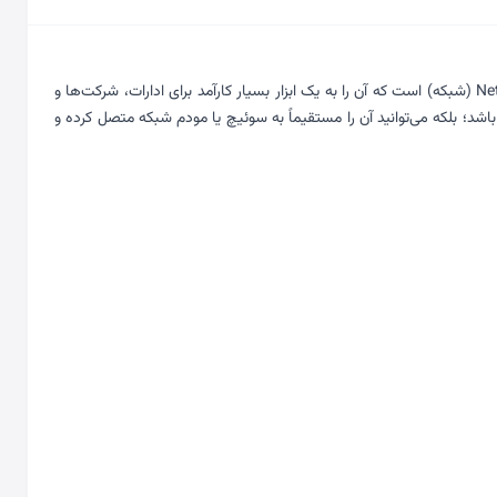
نسخه ارتقا یافته و شبکه مدارِ مدل محبوب FB1000 است. حرف ‘N’ در نام این محصول نمایانگر قابلیت Network (شبکه) است که آن را به یک ابزار بسیار کارآمد برای ادارات، شرکت‌ها و
 اسکنر تنها به یک کامپیوتر متصل باشد؛ بلکه می‌توانید آن را مستقیماً به سوئیچ یا مودم شبکه متصل کرده و