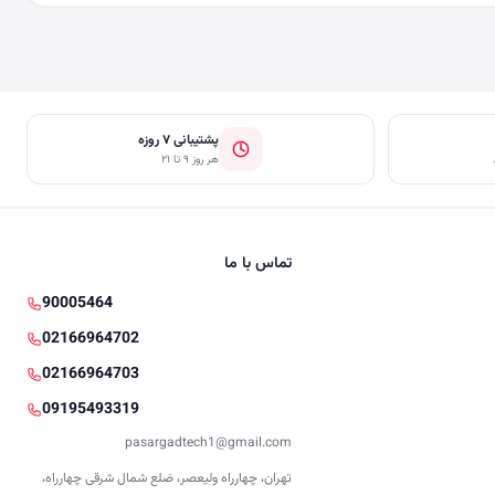
پشتیبانی ۷ روزه
هر روز ۹ تا ۲۱
تماس با ما
90005464
02166964702
02166964703
09195493319
pasargadtech1@gmail.com
تهران، چهارراه ولیعصر، ضلع شمال شرقی چهارراه،