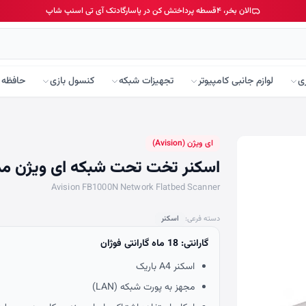
الان بخر، ۴قسطه پرداختش کن در پاسارگادتک آی تی اسنپ شاپ
ی
لوازم جانبی کامپیوتر
تجهیزات شبکه
کنسول بازی
حافظه 
ای ویژن (Avision)
اسکنر تخت تحت شبکه ای ویژن مدل 000N
Avision FB1000N Network Flatbed Scanner
دسته فرعی:
اسکنر
گارانتی: 18 ماه گارانتی فوژان
اسکنر A4 باریک
مجهز به پورت شبکه (LAN)