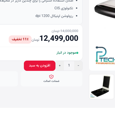
امکان استفاده اشتراکی را برای چندین کاربر در محیط‌ه
تکنولوژی CIS
رزولوشن اپتیکال 1200 dpi
14,000,000 تومان
12,499,000
11٪ تخفیف
تومان
موجود در انبار
−
1
+
افزودن به سبد
ضمانت اصالت