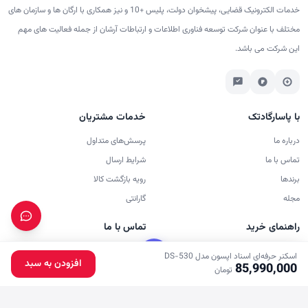
خدمات الکترونیک قضایی، پیشخوان دولت، پلیس +10 و نیز همکاری با ارگان ها و سازمان های
مختلف با عنوان شرکت توسعه فناوری اطلاعات و ارتباطات آرشان از جمله فعالیت های مهم
این شرکت می باشد.
با پاسارگادتک
خدمات مشتریان
درباره ما
پرسش‌های متداول
تماس با ما
شرایط ارسال
برندها
رویه بازگشت کالا
مجله
گارانتی
راهنمای خرید
تماس با ما
حساب من
90005464
اسکنر حرفه‌ای اسناد اپسون مدل DS-530
افزودن به سبد
85,990,000
پیگیری سفارش
تومان
02166964702
خانه
جست‌وجو
سبد خرید
ورود
دسته‌بندی
سبد خرید
02166964703