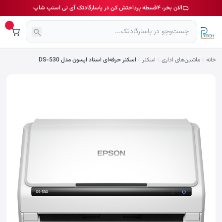
الان بخر، ۴قسطه پرداختش کن در پاسارگادتک آی تی اسنپ شاپ
خانه
ماشین‌های اداری
اسکنر
اسکنر حرفه‌ای اسناد اپسون مدل DS-530