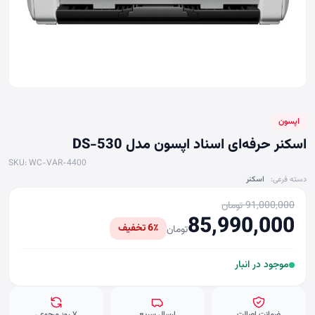
اپسون
اسکنر حرفه‌ای اسناد اپسون مدل DS-530
SKU: WC-VAR-4400
دسته فرعی:
اسکنر
91,000,000 تومان
85,990,000
6٪ تخفیف
تومان
موجود در انبار
ضمانت اصالت
ارسال سریع
۷ روز مرجوعی