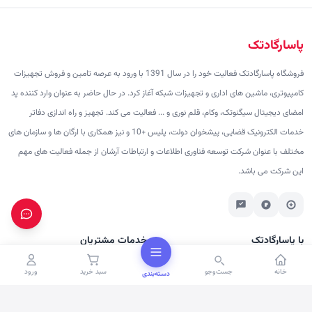
پاسارگادتک
فروشگاه پاسارگادتک فعالیت خود را در سال 1391 با ورود به عرصه تامین و فروش تجهیزات
کامپیوتری، ماشین های اداری و تجهیزات شبکه آغاز کرد. در حال حاضر به عنوان وارد کننده پد
امضای دیجیتال سیگنوتک، وکام، قلم نوری و ... فعالیت می کند. تجهیز و راه اندازی دفاتر
خدمات الکترونیک قضایی، پیشخوان دولت، پلیس +10 و نیز همکاری با ارگان ها و سازمان های
مختلف با عنوان شرکت توسعه فناوری اطلاعات و ارتباطات آرشان از جمله فعالیت های مهم
این شرکت می باشد.
با پاسارگادتک
خدمات مشتریان
درباره ما
پرسش‌های متداول
خانه
جست‌وجو
سبد خرید
ورود
دسته‌بندی
تماس با ما
شرایط ارسال
برندها
رویه بازگشت کالا