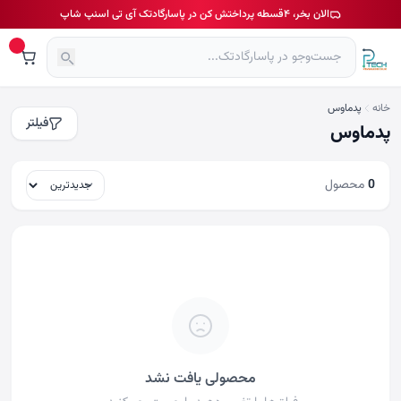
الان بخر، ۴قسطه پرداختش کن در پاسارگادتک آی تی اسنپ شاپ
خانه
پدماوس
فیلتر
پدماوس
0
محصول
محصولی یافت نشد