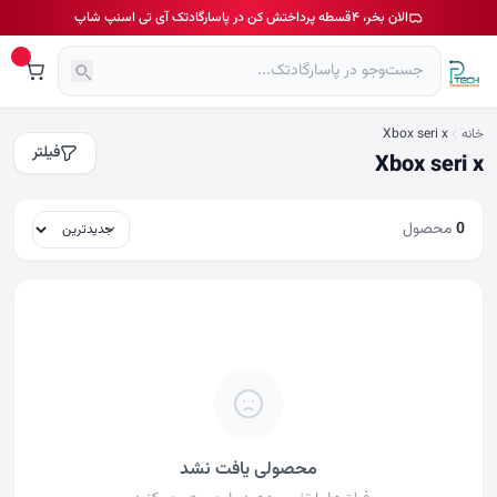
الان بخر، ۴قسطه پرداختش کن در پاسارگادتک آی تی اسنپ شاپ
خانه
Xbox seri x
فیلتر
Xbox seri x
0
محصول
محصولی یافت نشد