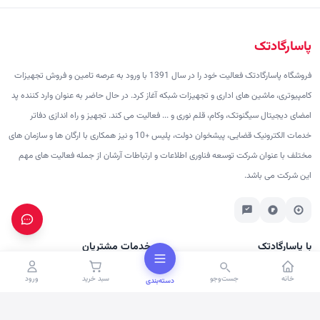
پاسارگادتک
فروشگاه پاسارگادتک فعالیت خود را در سال 1391 با ورود به عرصه تامین و فروش تجهیزات
کامپیوتری، ماشین های اداری و تجهیزات شبکه آغاز کرد. در حال حاضر به عنوان وارد کننده پد
امضای دیجیتال سیگنوتک، وکام، قلم نوری و ... فعالیت می کند. تجهیز و راه اندازی دفاتر
خدمات الکترونیک قضایی، پیشخوان دولت، پلیس +10 و نیز همکاری با ارگان ها و سازمان های
مختلف با عنوان شرکت توسعه فناوری اطلاعات و ارتباطات آرشان از جمله فعالیت های مهم
این شرکت می باشد.
با پاسارگادتک
خدمات مشتریان
درباره ما
پرسش‌های متداول
خانه
جست‌وجو
سبد خرید
ورود
دسته‌بندی
تماس با ما
شرایط ارسال
برندها
رویه بازگشت کالا