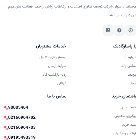
مختلف با عنوان شرکت توسعه فناوری اطلاعات و ارتباطات آرشان از جمله فعالیت های مهم
این شرکت می باشد.
با پاسارگادتک
خدمات مشتریان
درباره ما
پرسش‌های متداول
تماس با ما
شرایط ارسال
برندها
رویه بازگشت کالا
مجله
گارانتی
راهنمای خرید
تماس با ما
حساب من
90005464
پیگیری سفارش
02166964702
سبد خرید
02166964703
قوانین و مقررات
09195493319