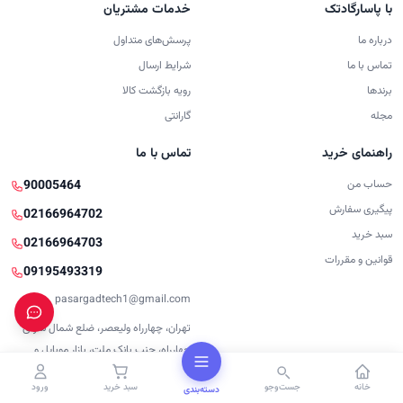
با پاسارگادتک
خدمات مشتریان
درباره ما
پرسش‌های متداول
تماس با ما
شرایط ارسال
برندها
رویه بازگشت کالا
مجله
گارانتی
راهنمای خرید
تماس با ما
حساب من
90005464
پیگیری سفارش
02166964702
سبد خرید
02166964703
قوانین و مقررات
09195493319
pasargadtech1@gmail.com
تهران، چهارراه ولیعصر، ضلع شمال شرقی
چهارراه، جنب بانک ملت، بازار موبایل و
کامپیوتر ابریشم، طبقه4، واحد 402
خانه
جست‌وجو
سبد خرید
ورود
دسته‌بندی