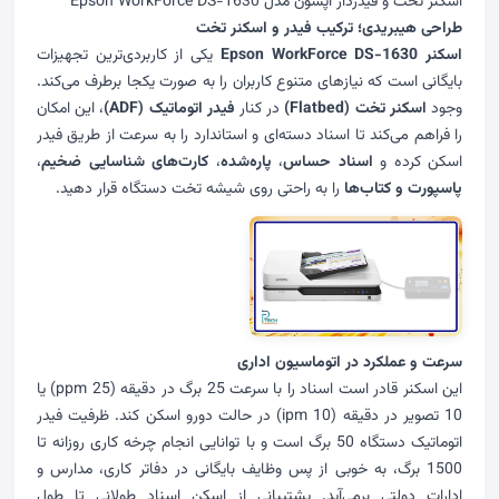
اسکنر تخت و فیدردار اپسون مدل Epson WorkForce DS-1630
طراحی هیبریدی؛ ترکیب فیدر و اسکنر تخت
اسکنر Epson WorkForce DS-1630
یکی از کاربردی‌ترین تجهیزات
بایگانی است که نیازهای متنوع کاربران را به صورت یکجا برطرف می‌کند.
وجود
اسکنر تخت (Flatbed)
در کنار
فیدر اتوماتیک (ADF)
، این امکان
را فراهم می‌کند تا اسناد دسته‌ای و استاندارد را به سرعت از طریق فیدر
اسکن کرده و
اسناد حساس
،
پاره‌شده
،
کارت‌های شناسایی ضخیم
،
پاسپورت و کتاب‌ها
را به راحتی روی شیشه تخت دستگاه قرار دهید.
سرعت و عملکرد در اتوماسیون اداری
این
اسکنر
قادر است اسناد را با سرعت 25 برگ در دقیقه (25 ppm) یا
10 تصویر در دقیقه (10 ipm) در حالت دورو اسکن کند. ظرفیت فیدر
اتوماتیک دستگاه 50 برگ است و با توانایی انجام چرخه کاری روزانه تا
1500 برگ، به خوبی از پس وظایف بایگانی در دفاتر کاری، مدارس و
ادارات دولتی برمی‌آید. پشتیبانی از اسکن اسناد طولانی تا طول