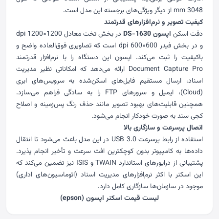
3048 mm از دیگر ویژگی‌های برجسته این مدل است.
کیفیت تصویر و نرم‌افزارهای قدرتمند
دقت اسکن
اپسون DS-1630
در بخش تخت معادل 1200×1200 dpi
و در بخش فیدر 600×600 dpi است که تصاویری فوق‌العاده واضح و
باکیفیت را ثبت می‌کند.
اپسون
این دستگاه را با نرم‌افزار قدرتمند
Document Capture Pro ارائه می‌دهد که امکاناتی نظیر مدیریت
اسناد، ارسال مستقیم فایل‌های اسکن‌شده به سرویس‌های ابری
(Cloud)، ایمیل و سرورهای FTP را به سادگی فراهم می‌سازد.
همچنین قابلیت‌های بهبود تصویر مانند حذف رنگ پس‌زمینه و اصلاح
کجی سند به صورت خودکار انجام می‌شود.
اتصال پرسرعت و سازگاری بالا
استفاده از رابط پرسرعت USB 3.0 در این مدل باعث می‌شود تا انتقال
داده‌ها به کامپیوتر بدون کوچکترین افت سرعت و تأخیر انجام پذیرد.
پشتیبانی از درایورهای استاندارد TWAIN و ISIS نیز تضمین می‌کند که
این اسکنر با اکثر نرم‌افزارهای مدیریت اسناد (اتوماسیون‌های اداری)
موجود در سازمان‌ها سازگاری کامل دارد.
لیست
قیمت اسکنر
اپسون (epson)