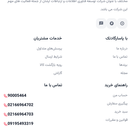
مختلف با عنوان شرکت توسعه فناوری اطلاعات و ارتباطات آرشان از جمله فعالیت های مهم
این شرکت می باشد.
با پاسارگادتک
خدمات مشتریان
درباره ما
پرسش‌های متداول
تماس با ما
شرایط ارسال
برندها
رویه بازگشت کالا
مجله
گارانتی
راهنمای خرید
تماس با ما
حساب من
90005464
پیگیری سفارش
02166964702
سبد خرید
02166964703
قوانین و مقررات
09195493319