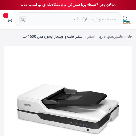
الان بخر، ۴قسطه پرداختش کن در پاسارگادتک آی تی اسنپ شاپ
خانه
ماشین‌های اداری
اسکنر
اسکنر تخت و فیدردار اپسون مدل DS-1630