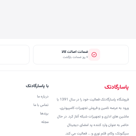
ضمانت اصالت کالا
۷ روز ضمانت بازگشت
با پاسارگادتک
پاسارگادتک
درباره ما
فروشگاه پاسارگادتک فعالیت خود را در سال 1391 با
تماس با ما
ورود به عرصه تامین و فروش تجهیزات کامپیوتری،
برندها
ماشین های اداری و تجهیزات شبکه آغاز کرد. در حال
مجله
حاضر به عنوان وارد کننده پد امضای دیجیتال
سیگنوتک، وکام، قلم نوری و ... فعالیت می کند.