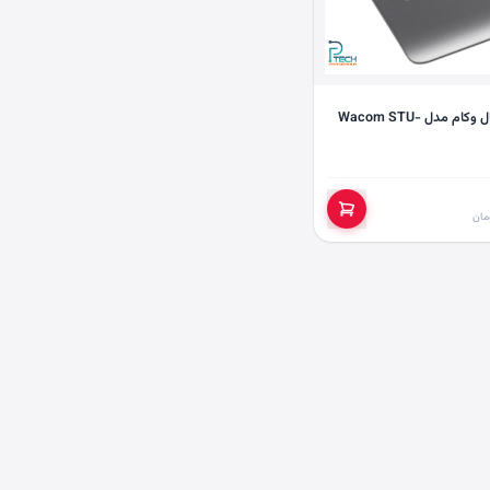
پدامضای دیجیتال وکام مدل Wacom STU-
مان