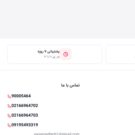
پشتیبانی ۷ روزه
هر روز ۹ تا ۲۱
تماس با ما
90005464
02166964702
02166964703
09195493319
pasargadtech1@gmail.com