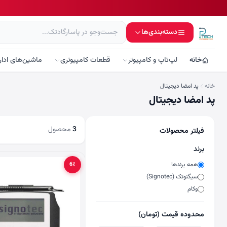
دسته‌بندی‌ها
خانه
لپ‌تاپ و کامپیوتر
قطعات کامپیوتری
ماشین‌های ادار
خانه
پد امضا دیجیتال
پد امضا دیجیتال
3
محصول
فیلتر محصولات
برند
همه برندها
6٪
سیگنوتک (Signotec)
وکام
محدوده قیمت (تومان)