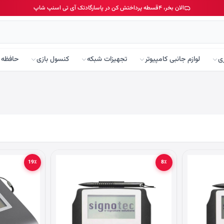
الان بخر، ۴قسطه پرداختش کن در پاسارگادتک آی تی اسنپ شاپ
ی
لوازم جانبی کامپیوتر
تجهیزات شبکه
کنسول بازی
حافظه 
19٪
8٪