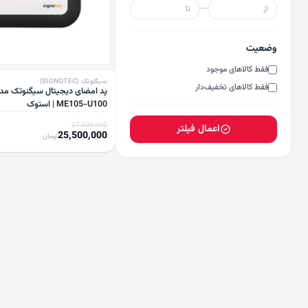
—
وضعیت
فقط کالاهای موجود
سیگنوتک (SIGNOTEC)
فقط کالاهای تخفیف‌دار
ME105-U100 | استوک
27,000,000
اعمال فیلتر
25,500,000
تومان