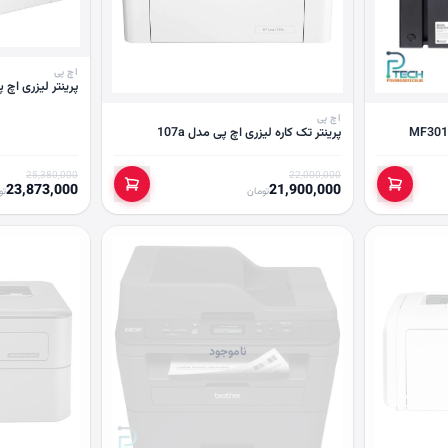
اچ پی
پرینتر لیزری اچ پی مدل 
اچ پی
پرینتر تک کاره لیزری اچ پی مدل 107a
25,380,000
22,000,000
23,873,000
21,900,000
تومان
تو
ناموجود