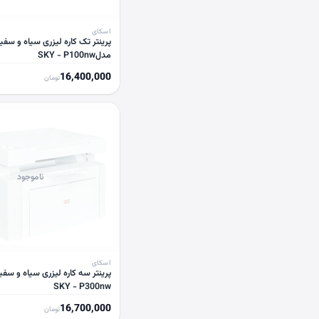
اسکای
پرینتر تک کاره لیزری سیاه و سفی
مدلSKY - P100nw
16,400,000
تومان
ناموجود
اسکای
پرینتر سه کاره لیزری سیاه و سف
SKY - P300nw
16,700,000
تومان