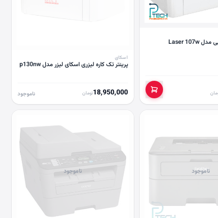
Laser 107w
اسکای
پرینتر تک کاره لیزری اسکای لیزر مدل p130nw
18,950,000
مان
تومان
ناموجود
ناموجود
ناموجود