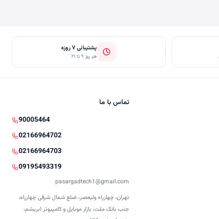
پشتیبانی ۷ روزه
هر روز ۹ تا ۲۱
تماس با ما
90005464
02166964702
02166964703
09195493319
pasargadtech1@gmail.com
تهران، چهارراه ولیعصر، ضلع شمال شرقی چهارراه،
جنب بانک ملت، بازار موبایل و کامپیوتر ابریشم،