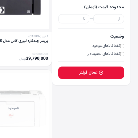
محدوده قیمت (تومان)
—
وضعیت
کانن (CANON)
پرینتر چندکاره لیزری کانن مدل MF3010
فقط کالاهای موجود
فقط کالاهای تخفیف‌دار
40,000,000
39,790,000
تومان
اعمال فیلتر
ناموجود