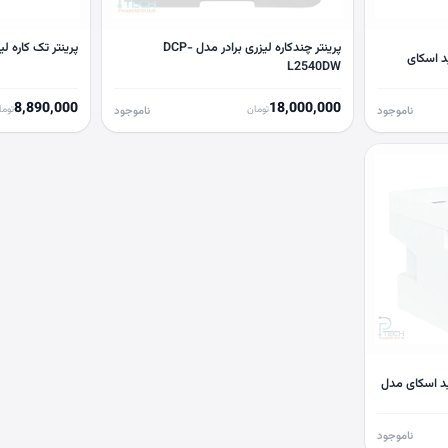
پرینتر چندکاره لیزری برادر مدل DCP-
پرینتر تک کاره لیزری ب
د اسکای
L2540DW
8,890,000
18,000,000
تومان
توما
ناموجود
ناموجود
ید اسکای مدل
ناموجود