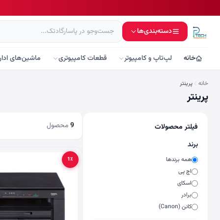
دسته‌بندی‌ها
خانه
لپ‌تاپ و کامپیوتر
قطعات کامپیوتری
ماشین‌های ادار
خانه
پرينتر
پرينتر
9
محصول
فیلتر محصولات
برند
همه برندها
1٪
اچ پی
اسکای
برادر
کانن (Canon)