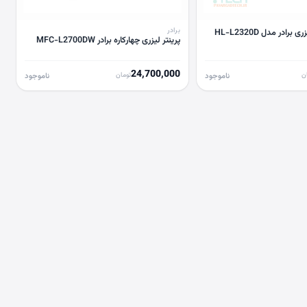
برادر
رادر مدل HL-L2320D
پرينتر ليزری چهارکاره برادر MFC-L2700DW
24,700,000
ن
تومان
ناموجود
ناموجود