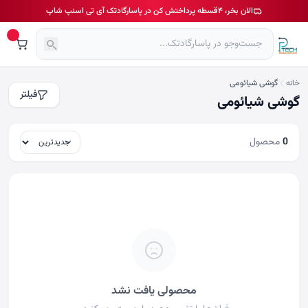
الان بخر، ۴قسطه پرداختش کن در پاسارگادتک آی تی اسنپ شاپ
خانه
گوشی شیائومی
فیلتر
گوشی شیائومی
0
محصول
محصولی یافت نشد