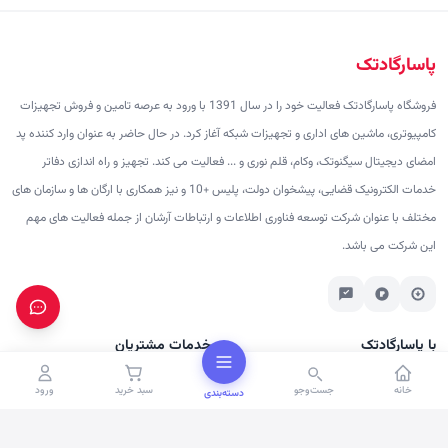
پاسارگادتک
فروشگاه پاسارگادتک فعالیت خود را در سال 1391 با ورود به عرصه تامین و فروش تجهیزات
کامپیوتری، ماشین های اداری و تجهیزات شبکه آغاز کرد. در حال حاضر به عنوان وارد کننده پد
امضای دیجیتال سیگنوتک، وکام، قلم نوری و ... فعالیت می کند. تجهیز و راه اندازی دفاتر
خدمات الکترونیک قضایی، پیشخوان دولت، پلیس +10 و نیز همکاری با ارگان ها و سازمان های
مختلف با عنوان شرکت توسعه فناوری اطلاعات و ارتباطات آرشان از جمله فعالیت های مهم
این شرکت می باشد.
با پاسارگادتک
خدمات مشتریان
درباره ما
پرسش‌های متداول
خانه
جست‌وجو
سبد خرید
ورود
دسته‌بندی
تماس با ما
شرایط ارسال
برندها
رویه بازگشت کالا