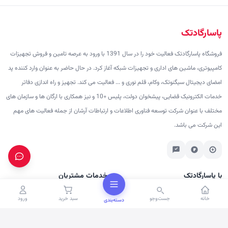
پاسارگادتک
فروشگاه پاسارگادتک فعالیت خود را در سال 1391 با ورود به عرصه تامین و فروش تجهیزات
کامپیوتری، ماشین های اداری و تجهیزات شبکه آغاز کرد. در حال حاضر به عنوان وارد کننده پد
امضای دیجیتال سیگنوتک، وکام، قلم نوری و ... فعالیت می کند. تجهیز و راه اندازی دفاتر
خدمات الکترونیک قضایی، پیشخوان دولت، پلیس +10 و نیز همکاری با ارگان ها و سازمان های
مختلف با عنوان شرکت توسعه فناوری اطلاعات و ارتباطات آرشان از جمله فعالیت های مهم
این شرکت می باشد.
با پاسارگادتک
خدمات مشتریان
درباره ما
پرسش‌های متداول
خانه
جست‌وجو
سبد خرید
ورود
دسته‌بندی
تماس با ما
شرایط ارسال
برندها
رویه بازگشت کالا