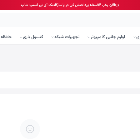
الان بخر، ۴قسطه پرداختش کن در پاسارگادتک آی تی اسنپ شاپ
ی
لوازم جانبی کامپیوتر
تجهیزات شبکه
کنسول بازی
حافظه 