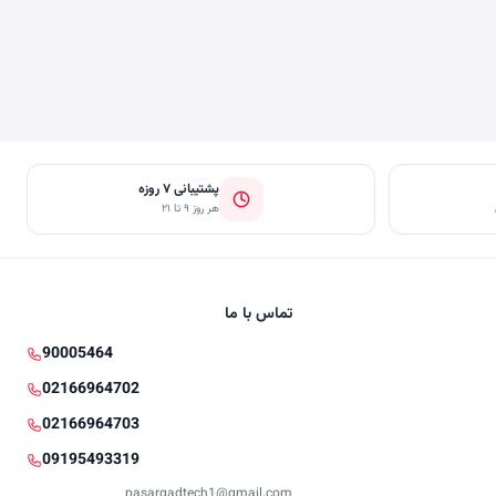
پشتیبانی ۷ روزه
هر روز ۹ تا ۲۱
تماس با ما
90005464
02166964702
02166964703
09195493319
pasargadtech1@gmail.com