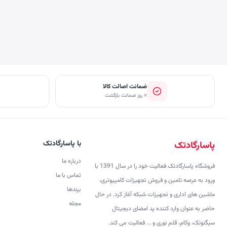
ضمانت اصالت کالا
۷ روز ضمانت بازگشت
با پاسارگادتک
پاسارگادتک
درباره ما
فروشگاه پاسارگادتک فعالیت خود را در سال 1391 با
تماس با ما
ورود به عرصه تامین و فروش تجهیزات کامپیوتری،
برندها
ماشین های اداری و تجهیزات شبکه آغاز کرد. در حال
مجله
حاضر به عنوان وارد کننده پد امضای دیجیتال
سیگنوتک، وکام، قلم نوری و ... فعالیت می کند.