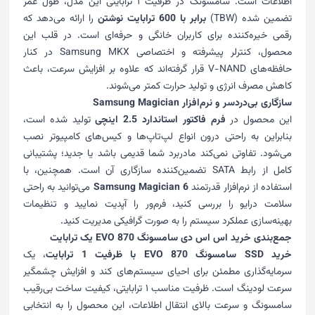
اطلاعات است.
سامسونگ
در ظرفیت ۱ ترابایتی این مدل، طول عمر
تضمین شده (TBW)
برابر با 600 ترابایت نوشتن
را ارائه می‌دهد که
رقمی خیره‌کننده برای کاربران خانگی و حرفه‌ای است. در قلب این
محصول، کنترلر پیشرفته و اختصاصی Samsung MKX در کنار
حافظه‌های V-NAND قرار گرفته‌اند که علاوه بر افزایش سرعت، باعث
کاهش مصرف انرژی و تولید حرارت کمتر می‌شوند.
سازگاری بی‌دردسر و نرم‌افزار Samsung Magician
این محصول در
فرم فاکتور استاندارد 2.5 اینچی
تولید شده است،
بنابراین به راحتی درون انواع لپ‌تاپ‌ها و کیس‌های کامپیوتر نصب
می‌شود. تفاوتی نمی‌کند مادربرد شما قدیمی باشد یا جدید؛ پشتیبانی
کامل از رابط SATA تضمین‌کننده سازگاری آن است. همچنین، با
استفاده از نرم‌افزار قدرتمند
Samsung Magician 6
می‌توانید به راحتی
سلامت درایو را بررسی کنید، فرم‌ور را آپدیت نمایید و تنظیمات
بهینه‌سازی عملکرد سیستم را به صورت گرافیکی مدیریت کنید.
جمع‌بندی خرید اس اس دی سامسونگ 870 EVO یک ترابایت
خرید SSD سامسونگ 870 EVO با ظرفیت 1 ترابایت
، یک
سرمایه‌گذاری مطمئن برای احیای سیستم‌های کند و افزایش چشمگیر
سرعت لودینگ است. ظرفیت مناسب ۱ ترابایتی، کیفیت ساخت بی‌رقیب
سامسونگ و سرعت بالای انتقال اطلاعات، این محصول را به انتخابی