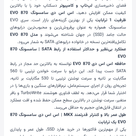
فضای ذخیره‌سازی
لپ‌تاپ و کامپیوتر
دسکتاپ خود را با بالاترین
کیفیت ممکن افزایش دهید،
اس اس دی سامسونگ 870 EVO
ظرفیت 1 ترابایت
یکی از بهترین گزینه‌های بازار است. سری EVO
سامسونگ همواره به عنوان پرفروش‌ترین و محبوب‌ترین درایوهای
حالت جامد (SSD) در جهان شناخته می‌شوند و
مدل 870 EVO
تکامل‌یافته‌ترین نسخه در خانواده درایوهای SATA به شمار می‌رود.
عملکرد بی‌نظیر و حداکثر استفاده از رابط SATA | سامسونگ 870
EVO
حافظه اس اس دی 870 EVO
توانسته به بالاترین حد مجاز در رابط
SATA دست پیدا کند. این درایو با سرعت خواندن ترتیبی تا 560
مگابایت بر ثانیه و سرعت نوشتن ترتیبی تا 530 مگابایت بر ثانیه،
تجربه‌ای روان از اجرای سیستم‌عامل، نرم‌افزارهای سنگین و بازی‌ها را در
اختیار شما قرار می‌دهد. به لطف فناوری هوشمند TurboWrite و بافر
متغیر، سرعت نوشتن در بالاترین سطح ممکن حفظ شده و افت عملکرد
در انتقال فایل‌های حجیم به حداقل می‌رسد.
طول عمر بالا و کنترلر قدرتمند MKX | اس اس دی سامسونگ 870
EVO یک ترابایت
یکی از مهم‌ترین فاکتورها در خرید هارد SSD، طول عمر و پایداری