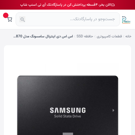
الان بخر، ۴قسطه پرداختش کن در پاسارگادتک آی تی اسنپ شاپ
خانه
قطعات کامپیوتری
حافظه SSD
اس اس دی اینترنال سامسونگ مدل 870 EVO ظرفیت 1 ترابایت