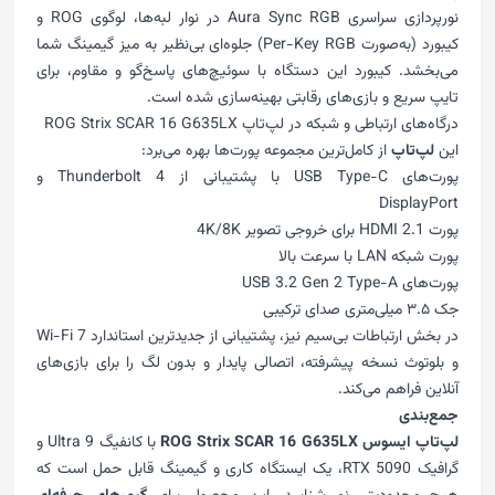
نورپردازی سراسری Aura Sync RGB در نوار لبه‌ها، لوگوی ROG و
کیبورد (به‌صورت Per-Key RGB) جلوه‌ای بی‌نظیر به میز گیمینگ شما
می‌بخشد. کیبورد این دستگاه با سوئیچ‌های پاسخ‌گو و مقاوم، برای
تایپ سریع و بازی‌های رقابتی بهینه‌سازی شده است.
درگاه‌های ارتباطی و شبکه‌ در لپ‌تاپ ROG Strix SCAR 16 G635LX
این
لپ‌تاپ
از کامل‌ترین مجموعه پورت‌ها بهره می‌برد:
پورت‌های USB Type-C با پشتیبانی از Thunderbolt 4 و
DisplayPort
پورت HDMI 2.1 برای خروجی تصویر 4K/8K
پورت شبکه LAN با سرعت بالا
پورت‌های USB 3.2 Gen 2 Type-A
جک ۳.۵ میلی‌متری صدای ترکیبی
در بخش ارتباطات بی‌سیم نیز، پشتیبانی از جدیدترین استاندارد Wi-Fi 7
و بلوتوث نسخه پیشرفته، اتصالی پایدار و بدون لگ را برای بازی‌های
آنلاین فراهم می‌کند.
جمع‌بندی
لپ‌تاپ ایسوس ROG Strix SCAR 16 G635LX
با کانفیگ Ultra 9 و
گرافیک RTX 5090، یک ایستگاه کاری و گیمینگ قابل حمل است که