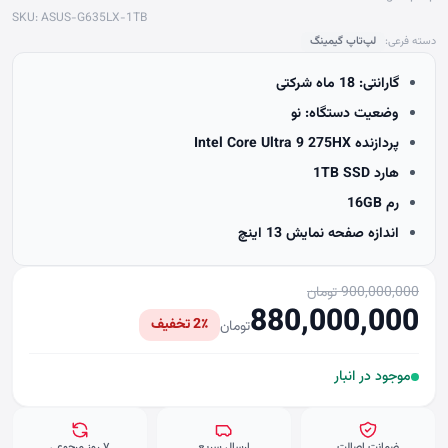
SKU: ASUS-G635LX-1TB
دسته فرعی:
لپ‌تاپ گیمینگ
گارانتی: 18 ماه شرکتی
وضعیت دستگاه: نو
پردازنده Intel Core Ultra 9 275HX
هارد 1TB SSD
رم 16GB
اندازه صفحه نمایش 13 اینچ
900,000,000 تومان
880,000,000
2٪ تخفیف
تومان
موجود در انبار
ضمانت اصالت
ارسال سریع
۷ روز مرجوعی