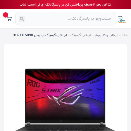
الان بخر، ۴قسطه پرداختش کن در پاسارگادتک آی تی اسنپ شاپ
خانه
لپ‌تاپ و کامپیوتر
لپ‌تاپ گیمینگ
لپ تاپ گیمینگ ایسوس ROG Strix SCAR 16 G635LX Ultra 9 275HX 16GB 1TB RTX 5090