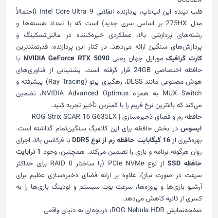
G635LX
قلب تپنده این لپ‌تاپ، پردازنده انقلابی Intel Core Ultra 9 (احتمالاً
مدل 275HX بر اساس سری جدید) است که با تعداد هسته‌ها و
رشته‌های پردازشی بالا، عملکردی خیره‌کننده در مالتی‌تسکینگ و
پردازش‌های سنگین ارائه می‌دهد. در کنار این پردازنده، قدرتمندترین
کارت گرافیک
موبایل جهان یعنی
NVIDIA GeForce RTX 5090
با
حافظه اختصاصی 24GB قرار گرفته است. پشتیبانی از فناوری‌های
هوش مصنوعی مانند DLSS، رهگیری پرتو (Ray Tracing) پیشرفته و
MUX Switch به همراه NVIDIA Advanced Optimus، تضمین
می‌کند که بالاترین نرخ فریم را با کمترین تأخیر تجربه کنید.
حافظه رم و فضای ذخیره‌سازی | ROG Strix SCAR 16 G635LX
ایسوس
در بخش حافظه برای این کانفیگ سنگین‌تمام گذاشته است.
بهره‌گیری از
16 گیگابایت حافظه رم از نوع DDR5
با فرکانس بالا، اجرای
روان هرگونه برنامه و بازی را تضمین می‌کند. همچنین، وجود
1 ترابایت
حافظه SSD
از نوع PCIe NVMe (با ساختار RAID 0 برای حداکثر
سرعت در صورت نیاز)، علاوه بر ارائه فضای ذخیره‌سازی عظیم برای
آرشیو بازی‌ها و پروژه‌ها، سرعت بوت سیستم و لودینگ بازی‌ها را به
کسری از ثانیه کاهش می‌دهد.
صفحه‌نمایش ROG Nebula HDR؛ دریچه‌ای به دنیای واقعی