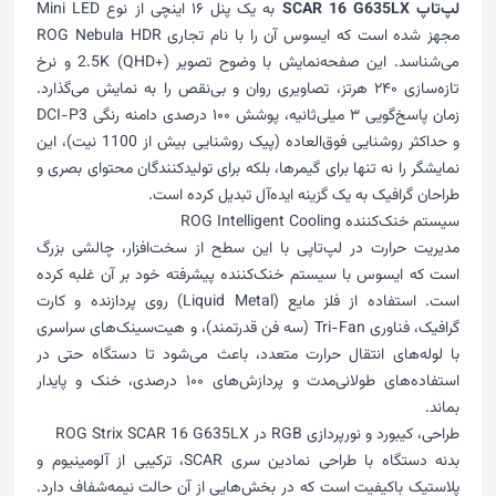
لپ‌تاپ SCAR 16 G635LX
به یک پنل ۱۶ اینچی از نوع Mini LED
مجهز شده است که ایسوس آن را با نام تجاری ROG Nebula HDR
می‌شناسد. این صفحه‌نمایش با وضوح تصویر 2.5K (QHD+) و نرخ
تازه‌سازی ۲۴۰ هرتز، تصاویری روان و بی‌نقص را به نمایش می‌گذارد.
زمان پاسخ‌گویی ۳ میلی‌ثانیه، پوشش ۱۰۰ درصدی دامنه رنگی DCI-P3
و حداکثر روشنایی فوق‌العاده (پیک روشنایی بیش از 1100 نیت)، این
نمایشگر را نه تنها برای گیمرها، بلکه برای تولیدکنندگان محتوای بصری و
طراحان گرافیک به یک گزینه ایده‌آل تبدیل کرده است.
سیستم خنک‌کننده ROG Intelligent Cooling
مدیریت حرارت در لپ‌تاپی با این سطح از سخت‌افزار، چالشی بزرگ
است که ایسوس با سیستم خنک‌کننده پیشرفته خود بر آن غلبه کرده
است. استفاده از فلز مایع (Liquid Metal) روی پردازنده و کارت
گرافیک، فناوری Tri-Fan (سه فن قدرتمند)، و هیت‌سینک‌های سراسری
با لوله‌های انتقال حرارت متعدد، باعث می‌شود تا دستگاه حتی در
استفاده‌های طولانی‌مدت و پردازش‌های ۱۰۰ درصدی، خنک و پایدار
بماند.
طراحی، کیبورد و نورپردازی RGB در ROG Strix SCAR 16 G635LX
بدنه دستگاه با طراحی نمادین سری SCAR، ترکیبی از آلومینیوم و
پلاستیک باکیفیت است که در بخش‌هایی از آن حالت نیمه‌شفاف دارد.