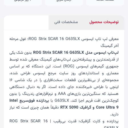
توضیحات محصول
مشخصات فنی
معرفی لپ تاپ ایسوس ROG Strix SCAR 16 G635LX؛ غول مرحله
آخر گیمینگ
لپ‌تاپ ایسوس مدل ROG Strix SCAR 16 G635LX
بدون شک یکی
از قدرتمندترین و پیشرفته‌ترین لپ‌تاپ‌های گیمینگ معرفی شده توسط
جمهوری گیمرهای ایسوس (ROG) است. این دستگاه که بر اساس
معماری و استانداردهای روز سایت مرجع ایسوس طراحی شده،
مجموعه‌ای از بی‌نظیرترین قطعات سخت‌افزاری را در یک شاسی ۱۶
اینچی با طراحی خیره‌کننده جای داده است. اگر به دنبال دستگاهی
هستید که سنگین‌ترین بازی‌های AAA و نرم‌افزارهای رندرینگ را بدون
کوچک‌ترین افت فریم اجرا کند، G635LX با
پردازنده فوق‌سریع Intel
Core Ultra 9 و گرافیک RTX 5090
دقیقاً همان چیزی است که نیاز
دارید.
پردازنده و کارت گرافیک؛ قدرت بی‌رقیب | ROG Strix SCAR 16