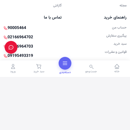
مجله
گارانتی
راهنمای خرید
تماس با ما
حساب من
90005464
پیگیری سفارش
02166964702
سبد خرید
02166964703
قوانین و مقررات
09195493319
pasargadtech1@gmail.com
خانه
جست‌وجو
سبد خرید
ورود
دسته‌بندی
تهران، چهارراه ولیعصر، ضلع شمال شرقی
چهارراه، جنب بانک ملت، بازار موبایل و
کامپیوتر ابریشم، طبقه4، واحد 402
© 2026 پاسارگادتک. تمام حقوق محفوظ است.