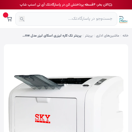
الان بخر، ۴قسطه پرداختش کن در پاسارگادتک آی تی اسنپ شاپ
خانه
ماشین‌های اداری
پرينتر
پرینتر تک کاره لیزری اسکای لیزر مدل p130nw