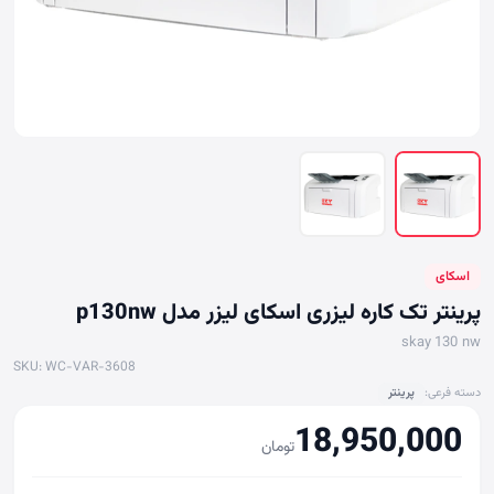
اسکای
پرینتر تک کاره لیزری اسکای لیزر مدل p130nw
skay 130 nw
SKU: WC-VAR-3608
دسته فرعی:
پرينتر
18,950,000
تومان