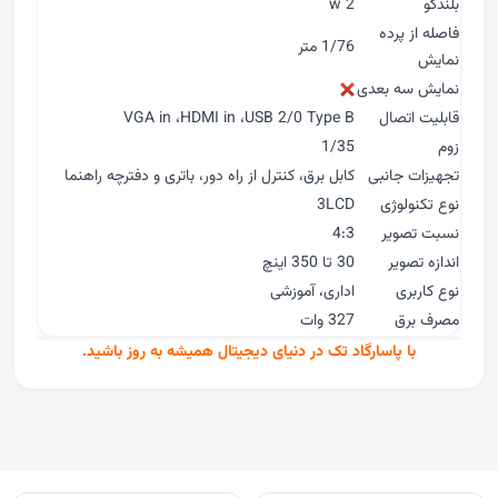
بلندگو
2 w
فاصله از پرده
1/76 متر
نمایش
نمایش سه بعدی
قابلیت اتصال
VGA in ،HDMI in ،USB 2/0 Type B
زوم
1/35
تجهیزات جانبی
کابل برق، کنترل از راه دور، باتری و دفترچه راهنما
نوع تکنولوژی
3LCD
نسبت تصویر
4:3
اندازه تصویر
30 تا 350 اینچ
نوع کاربری
اداری، آموزشی
مصرف برق
327 وات
با پاسارگاد تک در دنیای دیجیتال همیشه به روز باشید.