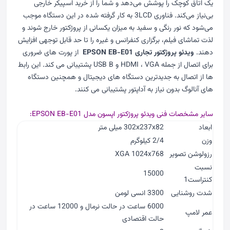
یک اتاق کوچک را پوشش می‌دهد و شما را از خرید اسپیکر خارجی
بی‌نیاز می‌کند. فناوری 3LCD به کار گرفته شده در این دستگاه موجب
می‌شود که نور رنگی و سفید به میزان یکسانی از پروژکتور خارج شوند و
لذت تماشای فیلم‌، برگزاری کنفرانس و غیره را تا حد قابل توجهی افزایش
دهند.
ویدئو پروژکتور تجاری EPSON EB-E01
از پورت های ضروری
برای اتصال از جمله HDMI ، VGA و USB B پشتیبانی می کند. این رابط
ها از اتصال به جدیدترین دستگاه های دیجیتال و همچنین دستگاه
های آنالوگ بدون نیاز به آداپتور پشتیبانی می کنند.
سایر مشخصات فنی ویدئو پروژکتور اپسون مدل EPSON EB-E01:
ابعاد
302x237x82 میلی متر
وزن
2/4 کیلوگرم
رزولوشن تصویر
XGA 1024x768
نسبت
15000
کنتراست1
شدت روشنایی
3300 انسی لومن
6000 ساعت در حالت نرمال و 12000 ساعت در
عمر لامپ
حالت اقتصادی