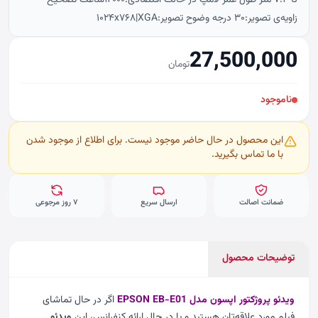
تا ۷.۴ متر طول عمر لامپ در حالت اقتصادی:۱۲۰۰۰ساعت تصحیح
زاویه‌ی تصویر:۳۰ درجه وضوح تصویر:۱۰۲۴x۷۶۸|XGA
27,500,000
تومان
ناموجود
این محصول در حال حاضر موجود نیست. برای اطلاع از موجود شدن
با ما تماس بگیرید.
ضمانت اصالت
ارسال سریع
۷ روز مرجوعی
توضیحات محصول
ویدئو پروژکتور اپسون مدل EPSON EB-E01
اگر در حال تماشای
فیلم مورد علاقه‌تان هستید و یا در حال ارائه کنفرانس، این
ویدئو