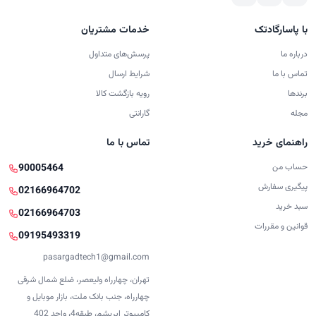
با پاسارگادتک
خدمات مشتریان
درباره ما
پرسش‌های متداول
تماس با ما
شرایط ارسال
برندها
رویه بازگشت کالا
مجله
گارانتی
راهنمای خرید
تماس با ما
حساب من
90005464
پیگیری سفارش
02166964702
سبد خرید
02166964703
قوانین و مقررات
09195493319
pasargadtech1@gmail.com
تهران، چهارراه ولیعصر، ضلع شمال شرقی
چهارراه، جنب بانک ملت، بازار موبایل و
کامپیوتر ابریشم، طبقه4، واحد 402