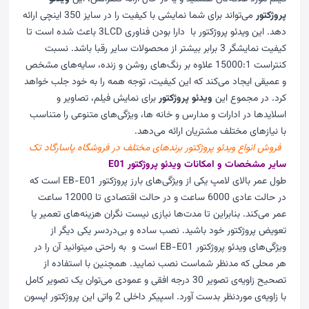
پروژکتور
می‌تواند برای شما نمایشی با کیفیت را در سایز 350 اینچی ارائه
دهد. این ویدئو پروژکتور با دارا بودن فناوری 3LCD باعث شده است تا
کیفیت نمایشگر 3 برابر بیشتر از محصولات سایر رقبا باشد. نسبت
کنتراست 15000:1 علاوه بر رنگ‌های روشن و زنده، سایه‌های مشخص
و عمیقی ایجاد می‌کند که این کیفیت، توجه همه را به خود جلب خواهد
کرد. در مجموع این
ویدئو پروژکتور
برای نمایش فیلم، تصاویر و
اسلایدها در ادارات و مدارس و خانه ها، ویژگی‌های متنوعی را متناسب
با نیازهای مختلف مشتریان ارائه می‌دهد.
فروش انواع ویدئو پروژکتور برندهای مختلف در فروشگاه پاسارگاد تک
سایر مشخصات و امکانات
ویدئو پروژکتور E01
طول عمر بالای لامپ یکی از ویژگی‌های بارز پروژکتور EB-E01 است که
در حالت عادی 6000 ساعت و در حالت اقتصادی تا 12000 ساعت
عمر می‌کند. بنابراین تا مدت‌ها نیازی نیست نگران هزینه‌های تعمیر یا
تعویض پروژکتور خود باشید. نصب ساده و بی‌دردسر یکی دیگر از
ویژگی‌های ویدئو پروژکتور EB-E01 است و به راحتی میتوانید آن را در
هر محلی که مدنظر شماست نصب نمایید. همچنین با استفاده از
تصحیح زاویه‌ی تصویر 30 درجه افقی و عمودی می‌توان یک تصویر کامل
با زاویه‌ی موردنظر بدست آورد. اسپیکر داخلی 2 واتی این پروژکتور اپسون