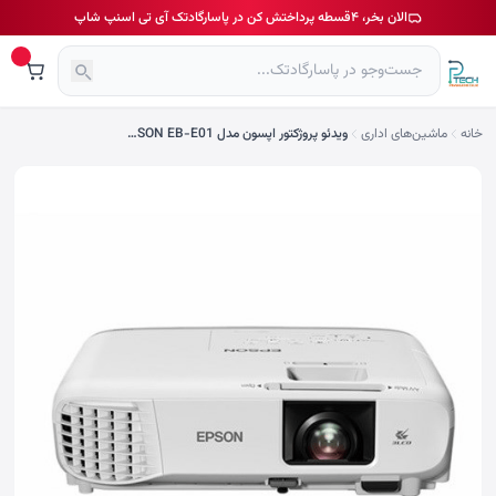
الان بخر، ۴قسطه پرداختش کن در پاسارگادتک آی تی اسنپ شاپ
خانه
ماشین‌های اداری
ویدئو پروژکتور اپسون مدل EPSON EB-E01