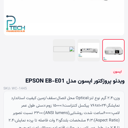
اپسون
ویدئو پروژکتور اپسون مدل EPSON EB-E01
SKU: WC-1445
وزن:۲.۴ گرم نوع لنز:Optical محل اتصال:سقف/زمین کیفیت استاندارد
نمایشگر:۷۶۸x۱۰۲۴ پیکسل کنتراست۱۵۰۰۰:۱ زوم:دستی طول عمر
لامپ:۶۰۰۰ساعت شدت روشنایی(ANSI lumens):۳۳۰۰ نسبت تصویر
(Aspect Ratio):۴:۳ مشخصات بلندگو:۲ وات فاصله تا پرده نمایش:۲.۴