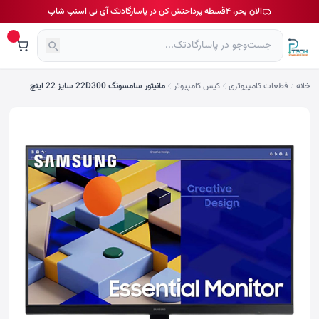
الان بخر، ۴قسطه پرداختش کن در پاسارگادتک آی تی اسنپ شاپ
خانه
قطعات کامپیوتری
کیس کامپیوتر
مانیتور سامسونگ 22D300 سایز 22 اینچ