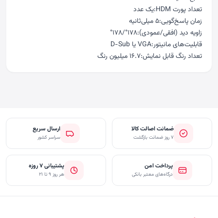
تعداد پورت HDM:یک عدد
زمان پاسخ‌گویی:۵ میلی‌ثانیه
زاویه دید (افقی/عمودی):۱۷۸°/۱۷۸°
قابلیت‌های مانیتور:VGA یا D-Sub
تعداد رنگ قابل نمایش:۱۶.۷ میلیون رنگ
ضمانت اصالت کالا
ارسال سریع
۷ روز ضمانت بازگشت
سراسر کشور
پرداخت امن
پشتیبانی ۷ روزه
درگاه‌های معتبر بانکی
هر روز ۹ تا ۲۱