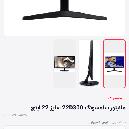
سامسونگ
مانیتور سامسونگ 22D300 سایز 22 اینچ
SKU: WC-4625
دسته فرعی:
کیس کامپیوتر