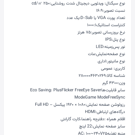
نوع سیگنال: ویدئویی دیجیتال شدت روشنایی:۲۵۰ cd/㎡
نسبت تصویر:۱۶:۹
تعداد پورت VGA یا D-Sub:یک عدد
کنتراست استاتیک۱۰۰۰:۱
نرخ بروزرسانی تصویر:۷۵ هرتز
نوع پنل:IPS
نور پس‌زمینه:LED
نوع صفحه‌نمایش:مات
نوع مانیتور:اداری
کاربری: عمومی
شناسه کالا:۲۸۰۰۰۰۴۶۳۰۲۶۹
وزن:۴۳۰۰ گرم
سایر قابلیت‌هاEco Saving: PlusFlicker FreeEye Saver
ModeGame ModeFreeSync
رزولوشن صفحه نمایش:۱۰۸۰ × ۱۹۲۰ پیکسل – Full HD
درگاه‌های ارتباطی:HDMI
اقلام همراه :دفترچه‌ راهنما،کارت گارانتی
سایز صفحه نمایش:22 اینچ
منبع تغذیهAC: ۱۰۰~۲۴۰V۲۵‎