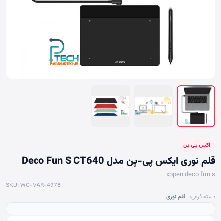
اکس پی پن
قلم نوری ایکس پی-پن مدل Deco Fun S CT640
xppen deco fun s
SKU: WC-VAR-4978
دسته فرعی:
قلم نوری