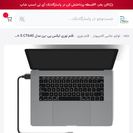
الان بخر، ۴قسطه پرداختش کن در پاسارگادتک آی تی اسنپ شاپ
خانه
لوازم جانبی کامپیوتر
قلم نوری
قلم نوری ایکس پی-پن مدل Deco Fun S CT640