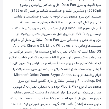
کلیه قلم‌های سری Deco Fun، دارای حداکثر رزولوشن و وضوح
(5080lpi) و بیشترین دقت و حساسیت شناسایی فشار (8192level)
هستند. این سری محصولات با توجه به دقت و حساسیت و قابلیت
فنی برای انواع کاربردهای ساده تا کاملا حرفه‌‌ای مناسب هستند.
قلم‌های سری Deco Fun از نوع سبک، باریک و بدون باتری هستند و
توسط پورت USB-C از طریق کابل به کامپیوتر متصل می‌شوند. از
مزایای شاخص و چشمگیر سری Deco Fun، سازگاری کامل آن با انواع
سیستم‌های‌عامل Android, Chrome OS, Linux, Windows, and
Mac OS است که امکان اتصال به انواع سیستم‌ها را میسر می‌کند. این
مدل قادر به تشخیص زاویه قلم تا 60 درجه بوده که این قابلیت، امکان
ایجاد افکت‌های خاص برای مصارف حرفه‌ای در طراحی و تصویرپردازی را
فراهم کرده است. طبق اعلام کمپانی سازنده، این سری محصولات با
انواع برنامه‌ها از جمله Microsoft Office, Zoom, Skype, Adobe,
Photoshop, SAI و بیشتر، سازگاری دارد. گفتنی است این سری
محصولات از نوع Plug & Play بوده و به محض اتصال به کامپیوتر،
فعال می‌شوند. در این مدل برای استفاده از قابلیت تشخیص فشار،
درایور محصول طی 3 مرحله ساده و کوتاه، قابل نصب است. هر بسته
حاوی صفحه (تبلت)، قلم P01، گیره مخصوص تعویض نوک، 10 عدد