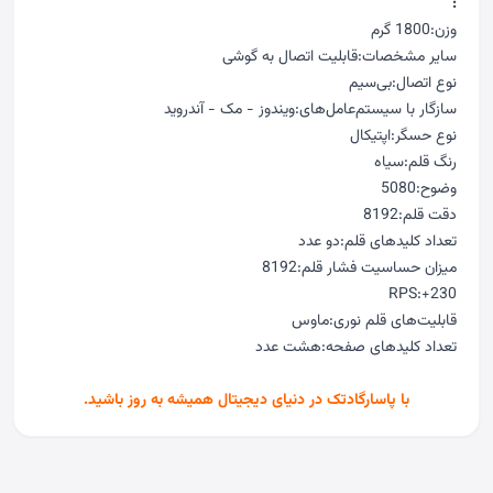
:
وزن:1800 گرم
سایر مشخصات:قابلیت اتصال به گوشی
نوع اتصال:بی‌سیم
سازگار با سیستم‌عامل‌های:ویندوز - مک - آندروید
نوع حسگر:اپتیکال
رنگ قلم:سیاه
وضوح:5080
دقت قلم:8192
تعداد کلیدهای قلم:دو عدد
میزان حساسیت فشار قلم:8192
RPS:+230
قابلیت‌های قلم نوری:ماوس
تعداد کلیدهای صفحه:هشت عدد
با
پاسارگادتک
در دنیای دیجیتال همیشه به روز باشید.