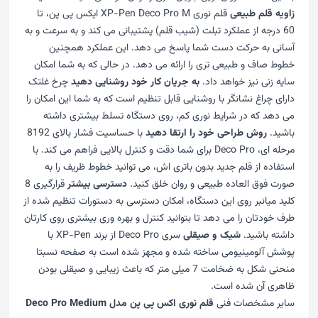
زاویه قلم طبیعی
قلم نوری XP-Pen Deco Pro M ایکس پی پن، تا
60 درجه از عملکرد تبلت (شیب قلم) پشتیبانی می کند و به سرعت و به
آسانی به حرکت دست شما پاسخ می دهد. این عملکرد همچنین
خطوط صاف و طبیعی تری را ارائه می دهد. در حالی که به شما امکان
سایه زنی نیز خواهد داد.
به جریان کار خود روشنایی دهید
چرخ غلتک
دارای چراغ نشانگر با روشنایی قابل تنظیم است که به شما این امکان را
می دهد که در شرایط نوری کم، روی دستگاه تسلط بیشتری داشته
باشید.
روش طراحی خود را ارتقا دهید
با حساسیت فشار بالای 8192
مرحله ای، Deco Pro برای شما دقت و کنترل بالایی فراهم می کند. با
استفاده از قلم جدید بدون باتری اش، می توانید خطوط ظریف را به
صورت فوق العاده طبیعی و روان خلق کنید.
دسترسی بیشتر
قرارگیری 8
کلید میانبر روی این دستگاه، امکان دسترسی به دستورات تنظیم شده از
طرف خودتان را می دهد تا بتوانید کنترل و بهره وری بیشتری روی کارتان
داشته باشید.
شیک و صیقلی
سری Deco Pro از برند XP-Pen با
پوشش آلومینیومی ساخته شده و مجهز شده است به صفحه نسبتا
منحنی شکل به ضخامت 7 میلی متر که باعث زیبایی و صیقلی بودن
ظاهری آن شده است.
سایر مشخصات فنی
قلم نوری اکس پی پن مدل Deco Pro Medium