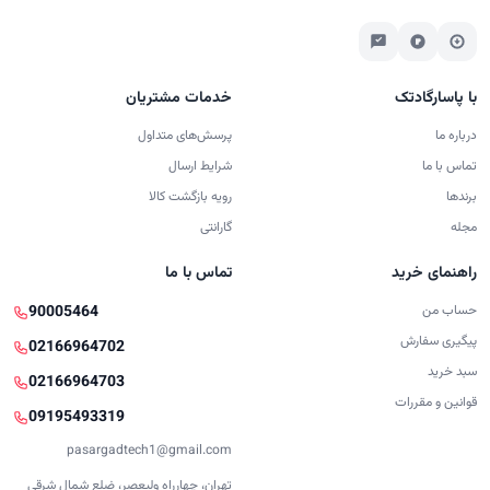
با پاسارگادتک
خدمات مشتریان
درباره ما
پرسش‌های متداول
تماس با ما
شرایط ارسال
برندها
رویه بازگشت کالا
مجله
گارانتی
راهنمای خرید
تماس با ما
حساب من
90005464
پیگیری سفارش
02166964702
سبد خرید
02166964703
قوانین و مقررات
09195493319
pasargadtech1@gmail.com
تهران، چهارراه ولیعصر، ضلع شمال شرقی