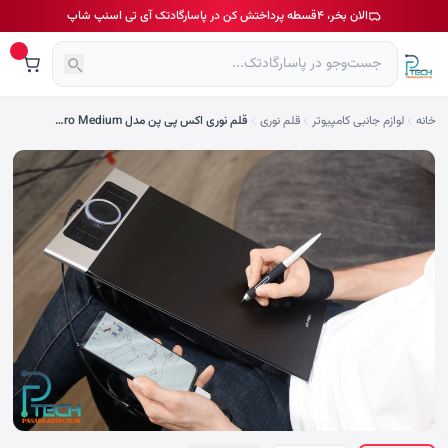
الان بخر، ۴قسطه پرداختش کن در پاسارگادتک آی تی اسنپ شاپ
خانه
لوازم جانبی کامپیوتر
قلم نوری
قلم نوری اکس پی پن مدل Deco Pro Medium