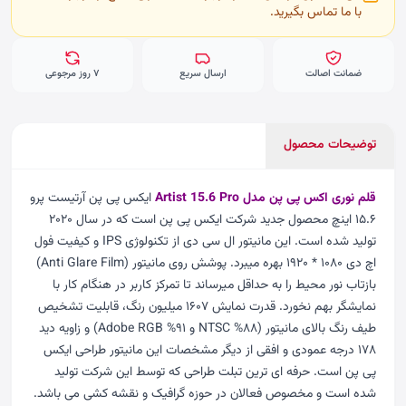
با ما تماس بگیرید.
ضمانت اصالت
ارسال سریع
۷ روز مرجوعی
توضیحات محصول
قلم نوری اکس پی پن مدل Artist 15.6 Pro
ایکس پی پن آرتیست پرو
۱۵.۶ اینچ محصول جدید شرکت ایکس پی پن است که در سال ۲۰۲۰
تولید شده است. این مانیتور ال سی دی از تکنولوژی IPS و کیفیت فول
اچ دی ۱۰۸۰ * ۱۹۲۰ بهره میبرد. پوشش روی مانیتور (Anti Glare Film)
بازتاب نور محیط را به حداقل میرساند تا تمرکز کاربر در هنگام کار با
نمایشگر بهم نخورد. قدرت نمایش ۱۶۰۷ میلیون رنگ، قابلیت تشخیص
طیف رنگ بالای مانیتور (۸۸% NTSC و ۹۱% Adobe RGB) و زاویه دید
۱۷۸ درجه عمودی و افقی از دیگر مشخصات این مانیتور طراحی ایکس
پی پن است. حرفه ای ترین تبلت طراحی که توسط این شرکت تولید
شده است و مخصوص فعالان در حوزه گرافیک و نقشه کشی می باشد.