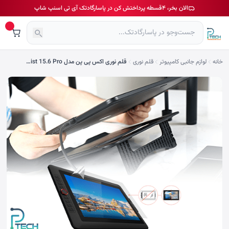
الان بخر، ۴قسطه پرداختش کن در پاسارگادتک آی تی اسنپ شاپ
خانه
لوازم جانبی کامپیوتر
قلم نوری
قلم نوری اکس پی پن مدل Artist 15.6 Pro