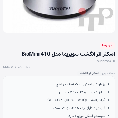
سوپریما
اسکنر اثر انگشت سوپریما مدل BioMini 410
suprima410
SKU: WC-VAR-4273
دسته فرعی:
اسکنر اثر انگشت
رزولوشن اسکن : ۵۰۰ نقطه در اینچ
سایز تصویر : ۲۸۸ × ۳۲۰ پیکسل
گواهینامه : CE,FCC,KC,UL/CB,WHQL
گارانتی : دارای یک هفته مهلت تست
سیستم اسکن نوری : دارد