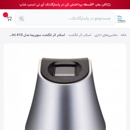
الان بخر، ۴قسطه پرداختش کن در پاسارگادتک آی تی اسنپ شاپ
خانه
ماشین‌های اداری
اسکنر اثر انگشت
اسکنر اثر انگشت سوپریما مدل BioMini 410