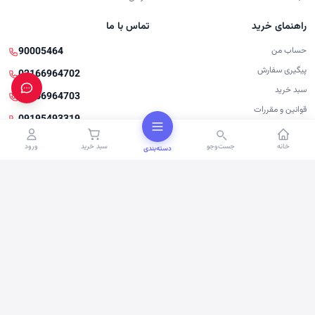
راهنمای خرید
تماس با ما
حساب من
90005464
پیگیری سفارش
02166964702
سبد خرید
02166964703
قوانین و مقررات
09195493319
pasargadtech1@gmail.com
خانه
جست‌وجو
سبد خرید
ورود
دسته‌بندی
تهران، چهارراه ولیعصر، ضلع شمال شرقی
چهارراه، جنب بانک ملت، بازار موبایل و
کامپیوتر ابریشم، طبقه4، واحد 402
© 2026 پاسارگادتک. تمام حقوق محفوظ است.
طراحی و توسعه توسط
Picofy