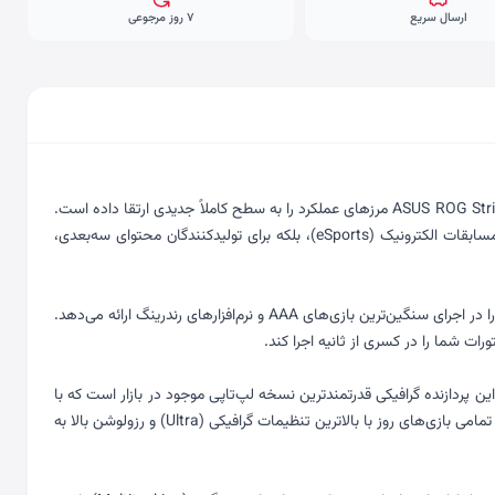
ارسال سریع
۷ روز مرجوعی
همواره نمادی از نهایت قدرت و مهندسی پیشرفته در دنیای گیمینگ بوده‌اند. اما لپ‌تاپ ASUS ROG Strix SCAR 18 G835LX مرزهای عملکرد را به سطح کاملاً جدیدی ارتقا داده است.
این دستگاه که به عنوان یک غول بی‌رقیب در سال جدید معرفی شده، با بهره‌گیری از جدیدترین دستاوردهای سخت‌افزاری، نه تنها برای گیمرهای حرفه‌ای و مسابقات الکترونیک (eSports)، بلکه برای تولیدکنندگان محتوای سه‌بعدی،
قلب تپنده این هیولای ۱۸ اینچی، پردازنده قدرتمند و جدید Intel Core Ultra 9 275HX است. این پردازنده با معماری نوین خود، عملکرد پردازشی فوق‌العاده‌ای را در اجرای سنگین‌ترین بازی‌های AAA و نرم‌افزارهای رندرینگ ارائه می‌دهد.
 شما را در کسری از ثانیه اجرا کند.
فیک افسانه‌ای NVIDIA GeForce RTX 5090 با 24 گیگابایت حافظه اختصاصی است. این پردازنده گرافیکی قدرتمندترین نسخه لپ‌تاپی موجود در بازار است که با
پشتیبانی از نسل جدید DLSS و Ray Tracing، تصاویری چنان واقعی و خیره‌کننده خلق می‌کند که مرز بین واقعیت و بازی را از بین می‌برد. با این گرافیک، اجرای تمامی بازی‌های روز با بالاترین تنظیمات گرافیکی (Ultra) و رزولوشن بالا به