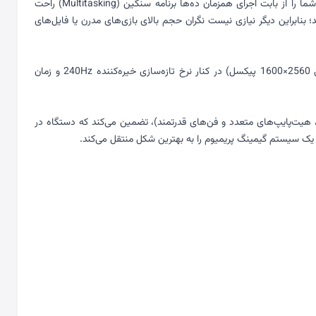
در این نسخه سفارشی‌سازی شده (Custom)، با محدودیت‌های حافظه خداحافظی کنید. تعبیه 64 گیگابایت حافظه رم از نوع DDR5 با فرکانس بالا، خیال شما را از بابت اجرای همزمان ده‌ها برنامه سنگین (Multitasking) راحت
ر اختیار شما قرار می‌دهد؛ بنابراین دیگر نیازی نیست نگران حجم بالای بازی‌های مدرن یا فایل‌های
ایسوس برای این مدل از یک صفحه نمایش ۱۸ اینچی شگفت‌انگیز با پنل اختصاصی ROG Nebula Display استفاده کرده است. رزولوشن QHD+ (معادل 2560×1600 پیکسل) در کنار نرخ تازه‌سازی خیره‌کننده 240Hz و زمان
. ایسوس با استفاده از فناوری خنک‌کننده هوشمند ROG (شامل فلز مایع روی پردازنده، هیت‌پایپ‌های متعدد و فن‌های قدرتمند)، تضمین می‌کند که دستگاه در