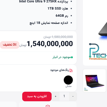
پردازنده Intel Core Ultra 9 275HX
هارد 1TB SSD
رم 64GB
اندازه صفحه نمایش 18 اینچ
1,580,000,000 تومان
1,540,000,000
3٪ تخفیف
تومان
موجود در انبار
رنگ‌های موجود
مشکی
−
1
+
افزودن به سبد