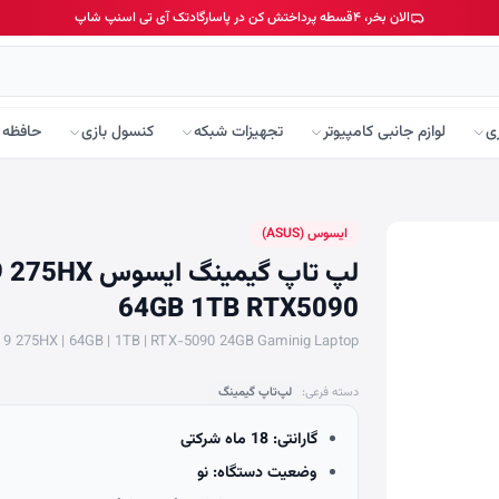
الان بخر، ۴قسطه پرداختش کن در پاسارگادتک آی تی اسنپ شاپ
ی
لوازم جانبی کامپیوتر
تجهیزات شبکه
کنسول بازی
حافظه 
ایسوس (ASUS)
لپ تاپ گیمی
64GB 1TB RTX5090
 9 275HX | 64GB | 1TB | RTX-5090 24GB Gaminig Laptop
دسته فرعی:
لپ‌تاپ گیمینگ
گارانتی: 18 ماه شرکتی
وضعیت دستگاه: نو