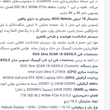
می‌کند. علاوه 
ویدیویی خام 4K و 8K باشید.
نمایشگر 18 اینچی ROG Nebula؛ پنجره‌ای به دنیای واقعی
پاسخ‌گویی بسیار پایین، تجربه‌ای روان، بدون لگ و با رنگ‌های کاملاً زنده (پوشش 100% دامنه رنگی DCI-P3) را به ارمغان
سیستم خنک‌کننده هوشمند و طراحی ظاهری
طولانی‌ترین جلسات گیمینگ نیز خنک و پایدار بماند. طراحی ظاهری دستگاه با نورپردازی‌های جذاب Per-Key RGB در کیبورد و نوارهای نوری بدنه، حس و حال یک سیس
مشخصات فنی ROG Strix SCAR 18 G835LX
در ادامه به بررسی
مشخصات فنی لپ تاپ گیمینگ ایسوس مدل ROG Strix SCAR 18 G835LX
مدل دستگاه
: ROG Strix SCAR 18 G835LX (Custom)
پردازنده مرکزی (CPU):
Intel Core Ultra 9 275HX
پردازنده گرافیکی (GPU):
NVIDIA GeForce RTX 5090 Laptop GPU
حافظه گرافیکی:
24GB GDDR6 (یا GDDR7 بسته به معماری نهایی انویدیا)
حافظه رم (RAM):
64GB DDR5 (معمولاً 5600MHz یا بالاتر)
فضای ذخیره‌سازی:
1TB SSD M.2 NVMe PCIe 4.0/5.0
ابعاد نمایشگر:
18.0 اینچ
نوع پنل و رزولوشن:
ROG Nebula Display / QHD+ (2560×1600) / 16:10