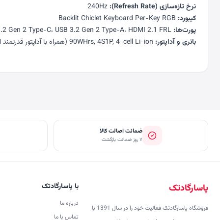
نرخ تازه‌سازی (Refresh Rate):
240Hz
کیبورد:
Backlit Chiclet Keyboard Per-Key RGB
پورت‌ها:
Thunderbolt 4، USB 3.2 Gen 2 Type-C، USB 3.2 Gen 2 Type-A، HDMI 2.1 FRL، پورت شبکه 2.5G LAN، جک 3.5 میلی‌متری صدا
باتری و آداپتور:
90WHrs, 4S1P, 4-cell Li-ion (همراه با آداپتور قدرتمند اختصاصی)
ضمانت اصالت کالا
۷ روز ضمانت بازگشت
با پاسارگادتک
پاسارگادتک
درباره ما
فروشگاه پاسارگادتک فعالیت خود را در سال 1391 با
تماس با ما