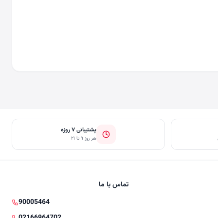
پشتیبانی ۷ روزه
هر روز ۹ تا ۲۱
تماس با ما
90005464
02166964702