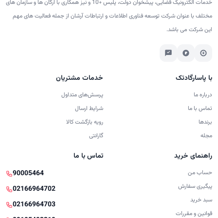
خدمات الکترونیک قضایی، پیشخوان دولت، پلیس +10 و نیز همکاری با ارگان ها و سازمان های
مختلف با عنوان شرکت توسعه فناوری اطلاعات و ارتباطات آرشان از جمله فعالیت های مهم
این شرکت می باشد.
با پاسارگادتک
خدمات مشتریان
درباره ما
پرسش‌های متداول
تماس با ما
شرایط ارسال
برندها
رویه بازگشت کالا
مجله
گارانتی
راهنمای خرید
تماس با ما
حساب من
90005464
پیگیری سفارش
02166964702
سبد خرید
02166964703
قوانین و مقررات