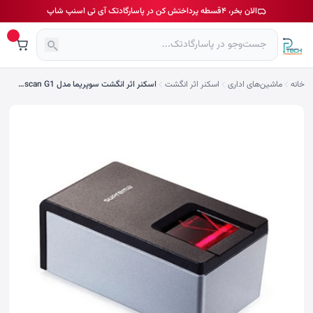
الان بخر، ۴قسطه پرداختش کن در پاسارگادتک آی تی اسنپ شاپ
خانه
ماشین‌های اداری
اسکنر اثر انگشت
اسکنر اثر انگشت سوپریما مدل Realscan G1