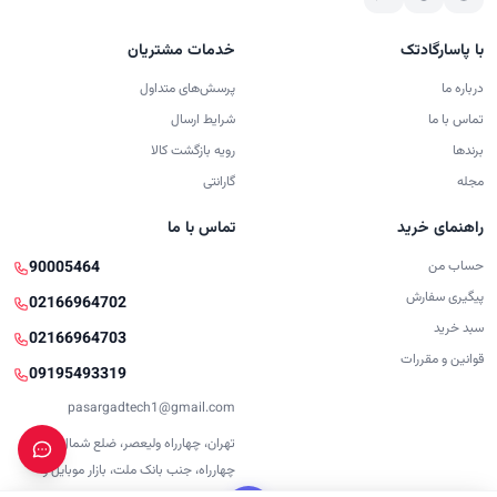
با پاسارگادتک
خدمات مشتریان
درباره ما
پرسش‌های متداول
تماس با ما
شرایط ارسال
برندها
رویه بازگشت کالا
مجله
گارانتی
راهنمای خرید
تماس با ما
حساب من
90005464
پیگیری سفارش
02166964702
سبد خرید
02166964703
قوانین و مقررات
09195493319
pasargadtech1@gmail.com
تهران، چهارراه ولیعصر، ضلع شمال شرقی
چهارراه، جنب بانک ملت، بازار موبایل و