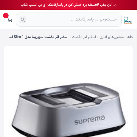
الان بخر، ۴قسطه پرداختش کن در پاسارگادتک آی تی اسنپ شاپ
خانه
ماشین‌های اداری
اسکنر اثر انگشت
اسکنر اثر انگشت سوپریما مدل BioMini Slim 1 | استوک