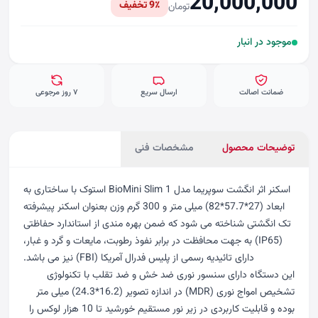
20,000,000
9٪ تخفیف
تومان
موجود در انبار
ضمانت اصالت
ارسال سریع
۷ روز مرجوعی
توضیحات محصول
مشخصات فنی
اسکنر اثر انگشت سوپریما مدل BioMini Slim 1 استوک
با ساختاری به
ابعاد (27*57.7*82) میلی متر و 300 گرم وزن بعنوان اسکنر پیشرفته
تک انگشتی شناخته می شود که ضمن بهره مندی از استاندارد حفاظتی
(IP65) به جهت محافظت در برابر نفوذ رطوبت، مایعات و گرد و غبار،
دارای تائیدیه رسمی از پلیس فدرال آمریکا (FBI) نیز می باشد.
این دستگاه دارای سنسور نوری ضد خش و ضد تقلب با تکنولوژی
تشخیص امواج نوری (MDR) در اندازه تصویر (16.2*24.3) میلی متر
بوده و قابلیت کاربردی در زیر نور مستقیم خورشید تا 10 هزار لوکس را